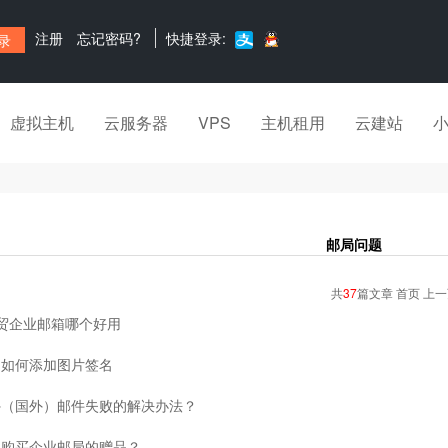
注册
忘记密码?
快捷登录:
虚拟主机
云服务器
VPS
主机租用
云建站
邮局问题
共
37
篇文章 首页 上
外贸企业邮箱哪个好用
局如何添加图片签名
外（国外）邮件失败的解决办法？
得购买企业邮局的赠品？