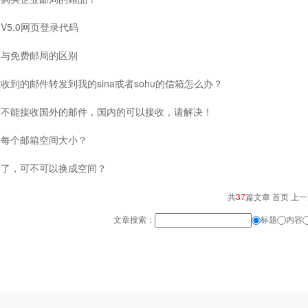
V5.0网页登录代码
局与免费邮局的区别
收到的邮件转发到我的sina或者sohu的信箱怎么办？
箱不能接收国外的邮件，国内的可以接收，请解决！
分每个邮箱空间大小？
大了，可不可以换成空间？
共
37
篇文章 首页 上
文章搜索：
标题
内容