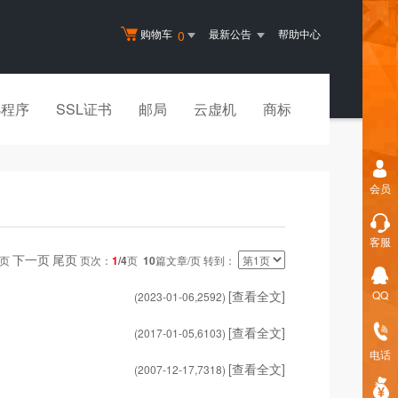
购物车
最新公告
帮助中心
0
小程序
SSL证书
邮局
云虚机
商标
会员
客服
下一页
尾页
一页
页次：
1
/4
页
10
篇文章/页 转到：
[查看全文]
QQ
(2023-01-06,
2592
)
[查看全文]
(2017-01-05,
6103
)
电话
[查看全文]
(2007-12-17,
7318
)