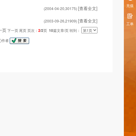
充值
[查看全文]
(2004-04-20,
30175
)
[查看全文]
(2003-09-26,
21909
)
工单
一页
下一页 尾页 页次：
2
/2
页
10
篇文章/页 转到：
作者