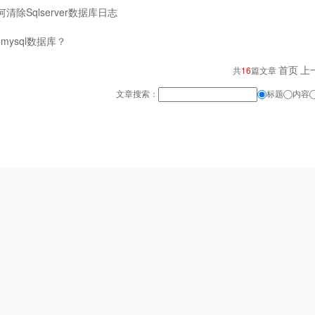
何清除Sqlserver数据库日志
mysql数据库？
首页
上
共
16
篇文章
文章搜索：
标题
内容