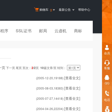
购物车
最新公告
帮助中心
0
小程序
SSL证书
邮局
云虚机
商标
会员
一页
下一页 尾页 页次：
2
/2
页
10
篇文章/页 转到：
客服
[查看全文]
(2005-12-20,
19188
)
QQ
[查看全文]
(2005-08-03,
18383
)
[查看全文]
(2005-07-27,
14418
)
电话
[查看全文]
(2004-04-26,
22204
)