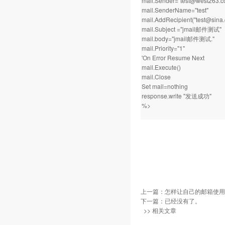
mail.Sender="test@west263.c
mail.SenderName="test"
mail.AddRecipient("test@sina
mail.Subject ="jmail邮件测试"
mail.body="jmail邮件测试."
mail.Priority="1"
'On Error Resume Next
mail.Execute()
mail.Close
Set mail=nothing
response.write "发送成功"
%>
上一篇：
怎样让自己的邮箱使用
下一篇：已经没有了。
>> 相关文章