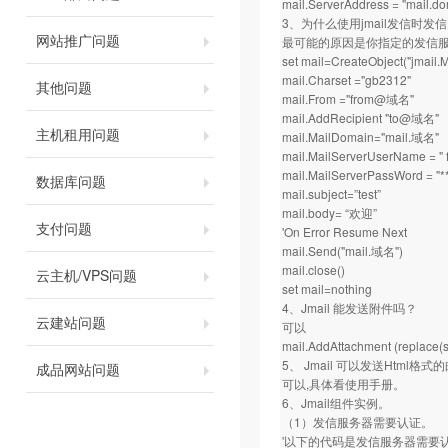
mail.ServerAddress = "mail.d
3、为什么使用jmail发信时发
网站推广问题
最可能的原因是你指定的发信
set mail=CreateObject("jmail.
mail.Charset ="gb2312"
其他问题
mail.From ="from@域名"
mail.AddRecipient "to@域名"
主机租用问题
mail.MailDomain="mail.域名"
mail.MailServerUserName = 
mail.MailServerPassWord = "**
数据库问题
mail.subject=”test”
mail.body= “欢迎”
支付问题
'On Error Resume Next
mail.Send("mail.域名")
mail.close()
云主机/VPS问题
set mail=nothing
4、Jmail 能发送附件吗？
云建站问题
可以
mail.AddAttachment (replace(ser
5、 Jmail 可以发送Html格
成品网站问题
可以,具体看使用手册。
6、Jmail组件实例。
（1）发信服务器需要认证。
'以下的代码是发信服务器需要