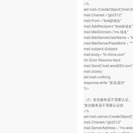
<%
set mail=CreateObject("jmail.
mail.Charset ="gb2312"
mail.From ="test@域名"
mail.AddRecipient "test@域名"
mail.MailDomain="mx.域名"
mail.MailServerUserName = 
mail.MailServerPassWord = "**
mail.subject=Subject
mail.body= "hi china.com"
On Error Resume Next
mail.Send("mail.west263.com"
mail.close()
set mail=nothing
response.write "发送成功"
%>
（2）发信服务器不需要认证。
'发信服务器不需要认证的
<%
set mail=server.CreateObject(
mail.Charset="gb2312"
mail.ServerAddress = "mx.wes