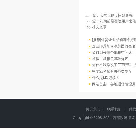
上一篇：
ftp常见错误问题集锦
下一篇：
到期前是否给用户发催
>> 相关文章
[推荐]外贸企业邮箱哪个好
企业邮局如何添加图片签名
如何划分每个邮箱空间大小
虚拟主机相关基础知识
为什么我修改了FTP密码
中文域名都有哪些类型？
什么是MX记录？
网站备案－各地通信管理局
关于我们
|
联系我们
|
付款
Copyright © 2008-2021 西部数码-青岛平