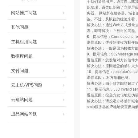
于我们某些用户，通过自己或
织发现，该类组织除了立即屏蔽
网站推广问题
务器、 网站所在服务器、域名
连。不过，从以往的经验来看
解决办法：通过Web方式登录
其他问题
发，即可解决ＩＰ被封的问题
8、提示信息：Connected to remote 
主机租用问题
退信原因：连接到接收方邮件
解决办法：一般是因为接收方
9、提示信息：552Message size ex
数据库问题
退信原因：您发给对方的信件
解决办法：原因是您的邮件太大
支付问题
10、提示信息：receiptor's mailbox 
退信原因：.对方邮箱已满。
解决办法：由于对方邮箱超过了
云主机/VPS问题
11、提示信息：553 Invalid sen
退信原因：投递方发信地址伪
云建站问题
解决办法：请投递方将邮件域名
smtp服务器的IP地址设置反向
成品网站问题