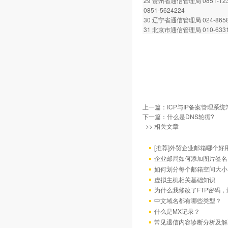
29 贵州省通信管理局 0851-12
0851-5624224
30 辽宁省通信管理局 024-8658
31 北京市通信管理局 010-6331
上一篇：
ICP与IP备案管理系
下一篇：
什么是DNS轮循?
>> 相关文章
[推荐]外贸企业邮箱哪个好
企业邮局如何添加图片签名
如何划分每个邮箱空间大小
虚拟主机相关基础知识
为什么我修改了FTP密码
中文域名都有哪些类型？
什么是MX记录？
常见退信内容诊断分析及解