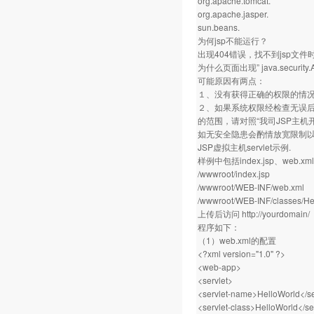
org.apache.tomcat.
org.apache.jasper.
sun.beans.
为何jsp不能运行？
出现404错误，找不到jsp文
为什么页面出现” java.security.Ac
可能原因有两点：
１、没有获得正确的权限的情
２、如果系统权限经检查无误后仍
的范围，请对照“我司JSP主
如无安全隐患会酌情放宽限制
JSP虚拟主机servlet示例.
样例中包括index.jsp、web.
/wwwroot/index.jsp
/wwwroot/WEB-INF/web.xml
/wwwroot/WEB-INF/classes/Hel
上传后访问
http://yourdomain/
程序如下：
（1）web.xml的配置
<?xml version="1.0" ?>
<web-app>
<servlet>
<servlet-name>HelloWorld</s
<servlet-class>HelloWorld</se