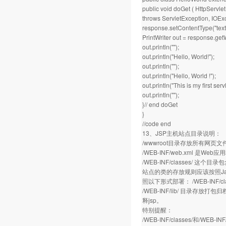
public void doGet ( HttpServl
throws ServletException, IOExc
response.setContentType("text/
PrintWriter out = response.getW
out.println("");
out.println("Hello, World!");
out.println("");
out.println("Hello, World !");
out.println("This is my first servl
out.println("");
}// end doGet
}
//code end
13、JSP主机站点目录说明：
/wwwroot目录存放所有网页文件
/WEB-INF/web.xml 
/WEB-INF/classes/ 这个目
站点的类的存放规则应该按照Java的
照以下形式部署： /WEB-INF/classe
/WEB-INF/lib/ 目录存放
释jsp。
特别提醒：
/WEB-INF/classes/