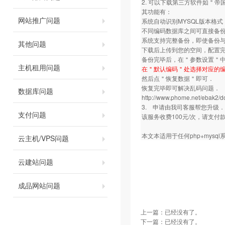
2. 可以下载第三方软件如＂
其功能有：
网站推广问题
系统自动识别MYSQL版本格
不同编码数据库之间可直接备
系统支持完整备份，即使备份
其他问题
下载后上传到您的空间，配置完
备份完毕后，在＂参数设置＂中
主机租用问题
在＂默认编码＂处选择对应的编
然后点＂恢复数据＂即可．
恢复完毕即可解决乱码问题．
数据库问题
http://www.phome.net/ebak2/d
3. 申请由我司客服帮您升级．
支付问题
该服务收费100元/次，请支
本文本适用于任何php+mysq
云主机/VPS问题
云建站问题
成品网站问题
上一篇：已经没有了。
下一篇：已经没有了。