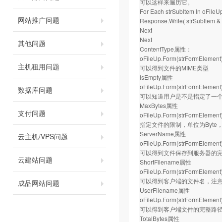
可以这样来遍历它。
For Each strSubItem In oFile
网站推广问题
Response.Write( strSubItem &
Next
Next
其他问题
ContentType属性：
oFileUp.Form(strFormElement
主机租用问题
可以得到文件的MIME类型
IsEmpty属性
oFileUp.Form(strFormElement
数据库问题
可以知道用户是不是指定了一
MaxBytes属性
支付问题
oFileUp.Form(strFormElemen
指定文件的限制，单位为Byte
ServerName属性
云主机/VPS问题
oFileUp.Form(strFormElemen
可以得到文件保存到服务器的
云建站问题
ShortFilename属性
oFileUp.Form(strFormElement
可以得到客户端的文件名，注
成品网站问题
UserFilename属性
oFileUp.Form(strFormElement
可以得到客户端文件的完整路
TotalBytes属性