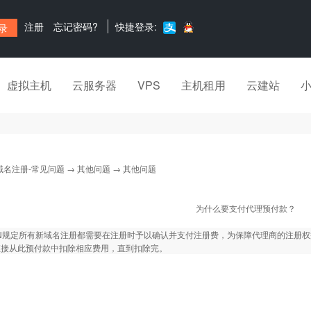
注册
忘记密码?
快捷登录:
虚拟主机
云服务器
VPS
主机租用
云建站
域名注册-常见问题
→
其他问题
→ 其他问题
为什么要支付代理预付款？
NN规定所有新域名注册都需要在注册时予以确认并支付注册费，为保障代理商的注册
直接从此预付款中扣除相应费用，直到扣除完。