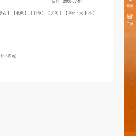
日期：
2006-07-01
充值
朋友
】 【
收藏
】 【
打印
】 【
关闭
】 【 字体：
大
中
小
】
工单
技术问题)