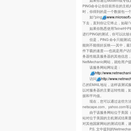
如果你通过Modem或专线直接
PING命令让你目前所在的主机
时，你得到的是一个数据包一
如\"ping
www.microsoft
下去，直到你让它终止，如敲\"ctrl
如果你熟悉使用Telnet中P
进行PING的测试，你可以比
但是，PING 命令只能测
能则不能很好反映──其中，最重
件下载的速度──也就是用户访
务器性能及服务器的其他信息，开通
NetMechanic网站，就给
该服务网站网址是
http://www.netmechan
访问
http://www.netmec
己的EMAIL地址，这样该测试
以对服务器的主要运转性能，如P
据和平均值。
现在，您可以通过这些方法，对您
netscape.com、yahoo.
由于该服务网站位于美国（在S
站对位于美国的主机测试结果
对其他国家网站的测试结果，
P.S. 文中提到的Netme