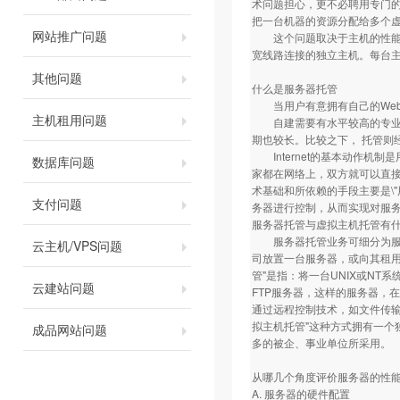
术问题担心，更不必聘用专门
把一台机器的资源分配给多个
网站推广问题
这个问题取决于主机的性能及
宽线路连接的独立主机。每台
其他问题
什么是服务器托管
当用户有意拥有自己的Web、E
主机租用问题
自建需要有水平较高的专业技
期也较长。比较之下， 托管则
Internet的基本动作机制是
数据库问题
家都在网络上，双方就可以直接沟
术基础和所依赖的手段主要是\"
支付问题
务器进行控制，从而实现对服
服务器托管与虚拟主机托管有
服务器托管业务可细分为服务器托管与
云主机/VPS问题
司放置一台服务器，或向其租用一
管"是指：将一台UNIX或NT
云建站问题
FTP服务器，这样的服务器，
通过远程控制技术，如文件传输
拟主机托管"这种方式拥有一
成品网站问题
多的被企、事业单位所采用。
从哪几个角度评价服务器的性
A. 服务器的硬件配置