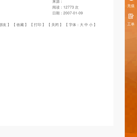
来源：
充值
阅读：
12773
次
日期：
2007-01-09
工单
朋友
】 【
收藏
】 【
打印
】 【
关闭
】 【 字体：
大
中
小
】