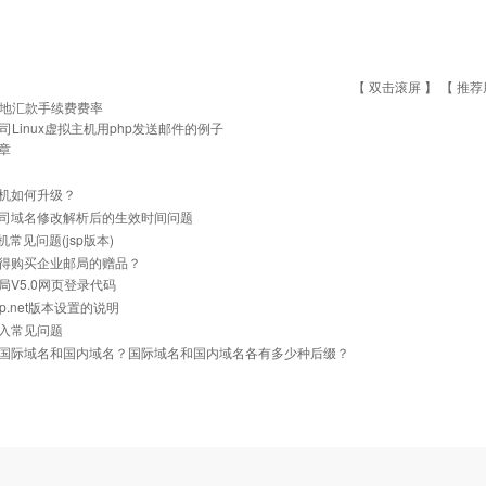
【 双击滚屏 】 【
推荐
地汇款手续费费率
司Linux虚拟主机用php发送邮件的例子
章
机如何升级？
司域名修改解析后的生效时间问题
主机常见问题(jsp版本)
得购买企业邮局的赠品？
局V5.0网页登录代码
p.net版本设置的说明
入常见问题
国际域名和国内域名？国际域名和国内域名各有多少种后缀？