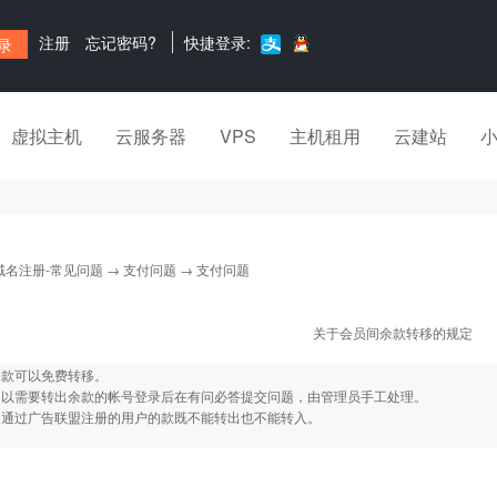
注册
忘记密码?
快捷登录:
虚拟主机
云服务器
VPS
主机租用
云建站
域名注册-常见问题
→
支付问题
→ 支付问题
关于会员间余款转移的规定
余款可以免费转移。
：以需要转出余款的帐号登录后在有问必答提交问题，由管理员手工处理。
：通过广告联盟注册的用户的款既不能转出也不能转入。