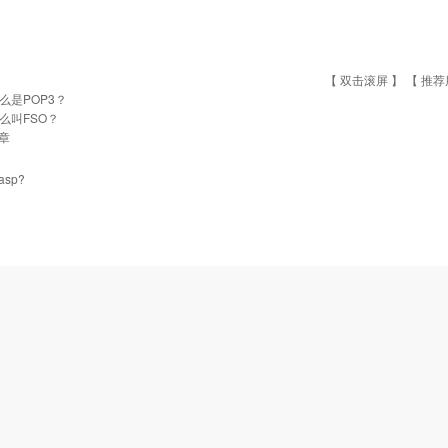
【 双击滚屏 】 【
推荐
么是POP3？
么叫FSO？
章
sp?