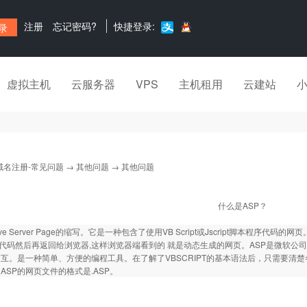
注册
忘记密码?
快捷登录:
虚拟主机
云服务器
VPS
主机租用
云建站
域名注册-常见问题
→
其他问题
→ 其他问题
什么是ASP？
tive Server Page的缩写。它是一种包含了使用VB Script或Jscript脚本程序
L代码然后再返回给浏览器,这样浏览器端看到的 就是动态生成的网页。ASP是微软公
互。是一种简单、方便的编程工具。在了解了VBSCRIPT的基本语法后，只需要清
。ASP的网页文件的格式是.ASP。