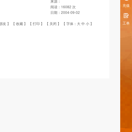
来源：
充值
阅读：
16082
次
日期：
2004-09-02
工单
朋友
】 【
收藏
】 【
打印
】 【
关闭
】 【 字体：
大
中
小
】