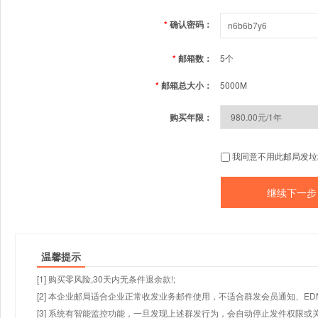
*
确认密码：
*
邮箱数：
5个
*
邮箱总大小：
5000M
购买年限：
我同意不用此邮局发垃
温馨提示
[1] 购买零风险,30天内无条件退余款!;
[2] 本企业邮局适合企业正常收发业务邮件使用，不适合群发会员通知、E
[3] 系统有智能监控功能，一旦发现上述群发行为，会自动停止发件权限或