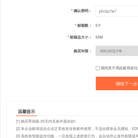
*
确认密码：
*
邮箱数：
5个
*
邮箱总大小：
50M
购买年限：
我同意不用此邮局发垃
温馨提示
[1] 购买零风险,30天内无条件退余款!;
[2] 本企业邮局适合企业正常收发业务邮件使用，不适合群发会员通知、E
[3] 系统有智能监控功能，一旦发现上述群发行为，会自动停止发件权限或