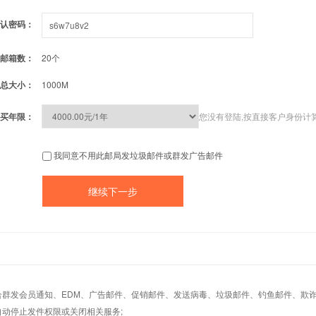
认密码：
邮箱数：
20个
总大小：
1000M
买年限：
您没有登陆,按直接客户身份计
我同意不用此邮局发垃圾邮件或群发广告邮件
适合群发会员通知、EDM、广告邮件、促销邮件、发送病毒、垃圾邮件、钓鱼邮件、欺诈
自动停止发件权限或关闭相关服务;