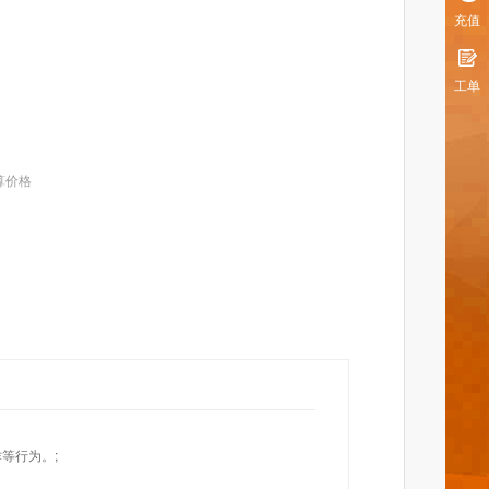
充值
工单
算价格
等行为。;