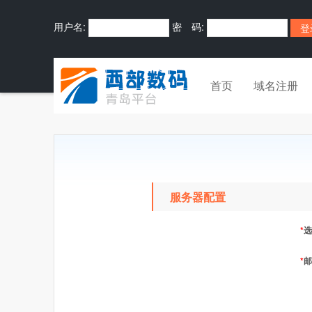
用户名:
密 码:
首页
域名注册
服务器配置
*
选
*
邮