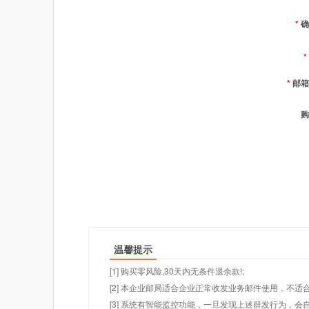
*
确
*
*
邮箱
购
温馨提示
[1] 购买零风险,30天内无条件退余款!;
[2] 本企业邮局适合企业正常收发业务邮件使用，不
[3] 系统有智能监控功能，一旦发现上述群发行为，会