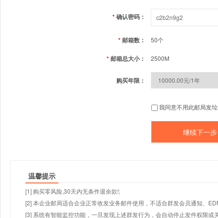
*
确认密码：
*
邮箱数：
50个
*
邮箱总大小：
2500M
购买年限：
我同意不用此邮局发垃
温馨提示
[1] 购买零风险,30天内无条件退余款!;
[2] 本企业邮局适合企业正常收发业务邮件使用，不适合群发会员通知、E
[3] 系统有智能监控功能，一旦发现上述群发行为，会自动停止发件权限或