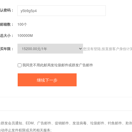
认密码：
邮箱数：
100个
总大小：
100000M
买年限：
您没有登陆,按直接客户身份计
我同意不用此邮局发垃圾邮件或群发广告邮件
适合群发会员通知、EDM、广告邮件、促销邮件、发送病毒、垃圾邮件、钓鱼邮件、欺诈
自动停止发件权限或关闭相关服务;