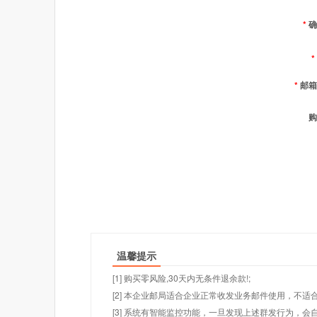
*
确
*
*
邮箱
购
温馨提示
[1] 购买零风险,30天内无条件退余款!;
[2] 本企业邮局适合企业正常收发业务邮件使用，不
[3] 系统有智能监控功能，一旦发现上述群发行为，会