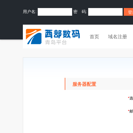
用户名:
密 码:
首页
域名注册
服务器配置
*
选
*
邮