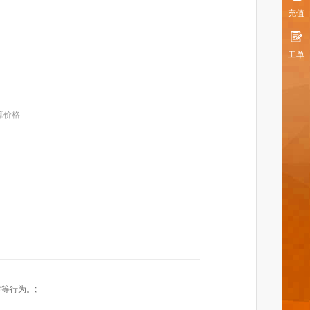
充值
工单
算价格
等行为。;