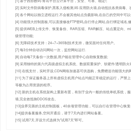
[1] 基于西部数码-青岛平台云计算平台，安全、可靠、稳定!;
[2] 实时文件防病毒保护,黑客入侵检测,IIS 应用防火墙,自动抵抗各类病毒、
[3] 各个网站以独立进程运行,不会被其他站点负载影响,在自己的空间中可以使用
[4] 功能强大控制面板,可以直接修改FTP密码,自行停止网站,自行绑定域名,
[5] 提供WEB上传文件、恢复备份、RAR压缩、RAR解压、站点重定向
级管理功能;
[6] 无障碍技术支持：24×7×365制技术支持，微笑面对任何用户。
[7] 每3分钟自动访问网站一次，监控网站运行.
[8] 自动每7天备份一次数据,用户能在管理中心自助恢复数据;
[9] 采用独特的第六代高级虚拟主机系统、数据双重保护、软硬件/透明防火
[10] 在线支付，实时开设,CDN网络加速器可供选购，免费赠送功能强大
[11] 为了保证服务器上所有虚拟主机用户站点均能正常稳定的运行，严禁上
等极为占用资源的程序。
[12] 新的主机在系统架构上重新布置，有别于业内一般的传统单机系统，
墙,完全效抵御DDOS攻击。
[13]业界完善的主机控制面板，40余项管理功能，可以自行在管理中心恢
[14]提供备案服务,空间开通后，请于7天内进行网站备案。
[15] 试用7天.开设方式选择为"试用7天"即可。