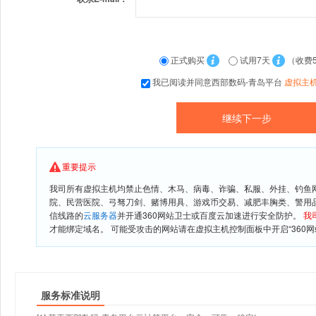
正式购买
试用7天
（收费
我已阅读并同意西部数码-青岛平台
虚拟主
重要提示
我司所有虚拟主机均禁止色情、木马、病毒、诈骗、私服、外挂、钓鱼
院、民营医院、弓驽刀剑、赌博用具、游戏币交易、减肥丰胸类、警用
信线路的
云服务器
并开通360网站卫士或百度云加速进行安全防护。
我
才能绑定域名。 可能受攻击的网站请在虚拟主机控制面板中开启“360网
服务标准说明