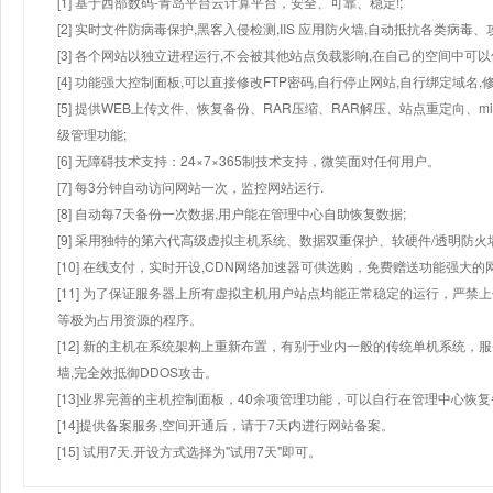
[1] 基于西部数码-青岛平台云计算平台，安全、可靠、稳定!;
[2] 实时文件防病毒保护,黑客入侵检测,IIS 应用防火墙,自动抵抗各类病毒、
[3] 各个网站以独立进程运行,不会被其他站点负载影响,在自己的空间中可以使用
[4] 功能强大控制面板,可以直接修改FTP密码,自行停止网站,自行绑定域名,
[5] 提供WEB上传文件、恢复备份、RAR压缩、RAR解压、站点重定向
级管理功能;
[6] 无障碍技术支持：24×7×365制技术支持，微笑面对任何用户。
[7] 每3分钟自动访问网站一次，监控网站运行.
[8] 自动每7天备份一次数据,用户能在管理中心自助恢复数据;
[9] 采用独特的第六代高级虚拟主机系统、数据双重保护、软硬件/透明防火
[10] 在线支付，实时开设,CDN网络加速器可供选购，免费赠送功能强大
[11] 为了保证服务器上所有虚拟主机用户站点均能正常稳定的运行，严禁上
等极为占用资源的程序。
[12] 新的主机在系统架构上重新布置，有别于业内一般的传统单机系统，
墙,完全效抵御DDOS攻击。
[13]业界完善的主机控制面板，40余项管理功能，可以自行在管理中心恢
[14]提供备案服务,空间开通后，请于7天内进行网站备案。
[15] 试用7天.开设方式选择为"试用7天"即可。