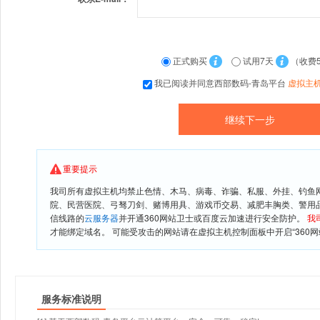
正式购买
试用7天
（收费
我已阅读并同意西部数码-青岛平台
虚拟主
重要提示
我司所有虚拟主机均禁止色情、木马、病毒、诈骗、私服、外挂、钓鱼
院、民营医院、弓驽刀剑、赌博用具、游戏币交易、减肥丰胸类、警用
信线路的
云服务器
并开通360网站卫士或百度云加速进行安全防护。
我
才能绑定域名。 可能受攻击的网站请在虚拟主机控制面板中开启“360网
服务标准说明