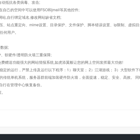
墙,自动抵抗各类病毒、攻击;
在自己的空间中可以使用FSO和jmail等其他控件;
止网站,自行绑定域名,修改网站缺省文档;
AR解压、站点重定向、mime设置、目录保护、文件保护、脚本错误设置、ip限制、虚拟
对任何用户。
数据;
护、软硬件/透明防火墙三重保障;
购，免费赠送功能强大的网站情报系统,如虎添翼般让您的网上空间发挥最大功效!
常稳定的运行，严禁上传及运行以下程序：1）聊天室； 2）江湖游戏； 3）大型软件下
般的传统单机系统，服务器群前端加装硬件防火墙，全面提速，稳定、安全、高效。 同时
以自行在管理中心恢复备份。
案。