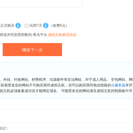
正式购买
试用7天
（收费5元）
阅读并同意西部数码-青岛平台
虚拟主机购买协议
、外挂、钓鱼网站、秒赞程序、垃圾邮件等非法网站，对于成人用品、 空包网站、
险容易受攻击的网站不可购买我司虚拟主机，但可以购买我司电信线路的
云服务器
并开
拟主机必须备案成功后才能绑定域名。 可能受攻击的网站请在虚拟主机控制面板中开启“
定!;