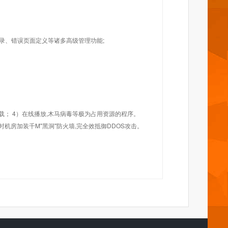
目录、错误页面定义等诸多高级管理功能;
载； 4）在线播放,木马病毒等极为占用资源的程序。
机房加装千M"黑洞"防火墙,完全效抵御DDOS攻击。