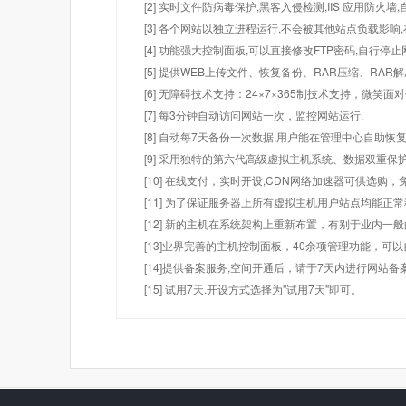
[2] 实时文件防病毒保护,黑客入侵检测,IIS 应用防火
[3] 各个网站以独立进程运行,不会被其他站点负载影响,
[4] 功能强大控制面板,可以直接修改FTP密码,自行停
[5] 提供WEB上传文件、恢复备份、RAR压缩、R
[6] 无障碍技术支持：24×7×365制技术支持，微笑面
[7] 每3分钟自动访问网站一次，监控网站运行.
[8] 自动每7天备份一次数据,用户能在管理中心自助恢复
[9] 采用独特的第六代高级虚拟主机系统、数据双重保
[10] 在线支付，实时开设,CDN网络加速器可供选
[11] 为了保证服务器上所有虚拟主机用户站点均能正
[12] 新的主机在系统架构上重新布置，有别于业内一
[13]业界完善的主机控制面板，40余项管理功能，可
[14]提供备案服务,空间开通后，请于7天内进行网站备
[15] 试用7天.开设方式选择为"试用7天"即可。