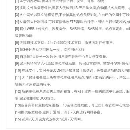
[1] 基于西部数码-青岛平台云计算平台，安全、可靠、稳定!;
[2] 实时文件防病毒保护,黑客入侵检测,IIS 应用防火墙,自动抵抗各类病毒、
[3] 各个网站以独立进程运行,不会被其他站点负载影响,在自己的空间中可以使用
[4] 功能强大控制面板,可以直接修改FTP密码,自行停止网站,自行绑定域名,
[5] 提供WEB上传文件、恢复备份、RAR压缩、RAR解压、站点重定向
级管理功能;
[6] 无障碍技术支持：24×7×365制技术支持，微笑面对任何用户。
[7] 每3分钟自动访问网站一次，监控网站运行.
[8] 自动每7天备份一次数据,用户能在管理中心自助恢复数据;
[9] 采用独特的第六代高级虚拟主机系统、数据双重保护、软硬件/透明防火
[10] 在线支付，实时开设,CDN网络加速器可供选购，免费赠送功能强大
[11] 为了保证服务器上所有虚拟主机用户站点均能正常稳定的运行，严禁上
等极为占用资源的程序。
[12] 新的主机在系统架构上重新布置，有别于业内一般的传统单机系统，
墙,完全效抵御DDOS攻击。
[13]业界完善的主机控制面板，40余项管理功能，可以自行在管理中心恢
[14]提供备案服务,空间开通后，请于7天内进行网站备案。
[15] 试用7天.开设方式选择为"试用7天"即可。