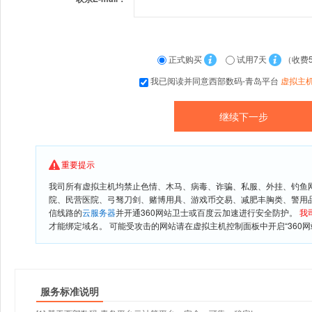
正式购买
试用7天
（收费
我已阅读并同意西部数码-青岛平台
虚拟主
重要提示
我司所有虚拟主机均禁止色情、木马、病毒、诈骗、私服、外挂、钓鱼
院、民营医院、弓驽刀剑、赌博用具、游戏币交易、减肥丰胸类、警用
信线路的
云服务器
并开通360网站卫士或百度云加速进行安全防护。
我
才能绑定域名。 可能受攻击的网站请在虚拟主机控制面板中开启“360网
服务标准说明