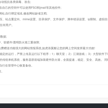
墙,自动抵抗各类病毒、攻击;
在自己的空间中可以使用FSO和jmail等其他控件;
止网站,自行绑定域名,修改网站缺省文档;
AR解压、站点重定向、mime设置、目录保护、文件保护、脚本错误设置、ip限制、虚拟
对任何用户。
数据;
护、软硬件/透明防火墙三重保障;
购，免费赠送功能强大的网站情报系统,如虎添翼般让您的网上空间发挥最大功效!
常稳定的运行，严禁上传及运行以下程序：1）聊天室； 2）江湖游戏； 3）大型软件下
般的传统单机系统，服务器群前端加装硬件防火墙，全面提速，稳定、安全、高效。 同时
以自行在管理中心恢复备份。
案。