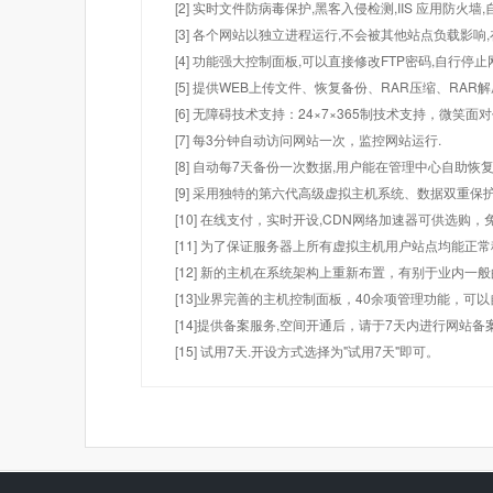
[2] 实时文件防病毒保护,黑客入侵检测,IIS 应用防火
[3] 各个网站以独立进程运行,不会被其他站点负载影响,
[4] 功能强大控制面板,可以直接修改FTP密码,自行停
[5] 提供WEB上传文件、恢复备份、RAR压缩、R
[6] 无障碍技术支持：24×7×365制技术支持，微笑面
[7] 每3分钟自动访问网站一次，监控网站运行.
[8] 自动每7天备份一次数据,用户能在管理中心自助恢复
[9] 采用独特的第六代高级虚拟主机系统、数据双重保
[10] 在线支付，实时开设,CDN网络加速器可供选
[11] 为了保证服务器上所有虚拟主机用户站点均能正
[12] 新的主机在系统架构上重新布置，有别于业内一
[13]业界完善的主机控制面板，40余项管理功能，可
[14]提供备案服务,空间开通后，请于7天内进行网站备
[15] 试用7天.开设方式选择为"试用7天"即可。