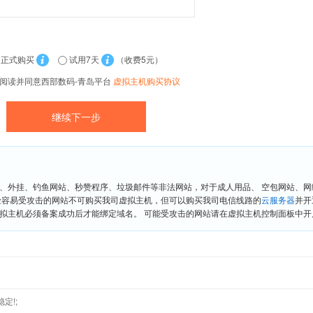
正式购买
试用7天
（收费5元）
阅读并同意西部数码-青岛平台
虚拟主机购买协议
、外挂、钓鱼网站、秒赞程序、垃圾邮件等非法网站，对于成人用品、 空包网站、
险容易受攻击的网站不可购买我司虚拟主机，但可以购买我司电信线路的
云服务器
并开
拟主机必须备案成功后才能绑定域名。 可能受攻击的网站请在虚拟主机控制面板中开启“
定!;