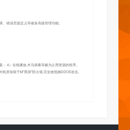
目录、错误页面定义等诸多高级管理功能;
载； 4）在线播放,木马病毒等极为占用资源的程序。
机房加装千M"黑洞"防火墙,完全效抵御DDOS攻击。