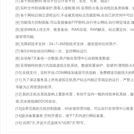
[1] 基于西部数码-青岛平台云计算平台，安全、可靠、稳定!;
[2] 实时文件防病毒保护,黑客入侵检测,IIS 应用防火墙,自动抵抗各类病毒、
[3] 各个网站以独立进程运行,不会被其他站点负载影响,在自己的空间中可以使用
[4] 功能强大控制面板,可以直接修改FTP密码,自行停止网站,自行绑定域名,
[5] 提供WEB上传文件、恢复备份、RAR压缩、RAR解压、站点重定向
级管理功能;
[6] 无障碍技术支持：24×7×365制技术支持，微笑面对任何用户。
[7] 每3分钟自动访问网站一次，监控网站运行.
[8] 自动每7天备份一次数据,用户能在管理中心自助恢复数据;
[9] 采用独特的第六代高级虚拟主机系统、数据双重保护、软硬件/透明防火
[10] 在线支付，实时开设,CDN网络加速器可供选购，免费赠送功能强大
[11] 为了保证服务器上所有虚拟主机用户站点均能正常稳定的运行，严禁上
等极为占用资源的程序。
[12] 新的主机在系统架构上重新布置，有别于业内一般的传统单机系统，
墙,完全效抵御DDOS攻击。
[13]业界完善的主机控制面板，40余项管理功能，可以自行在管理中心恢
[14]提供备案服务,空间开通后，请于7天内进行网站备案。
[15] 试用7天.开设方式选择为"试用7天"即可。