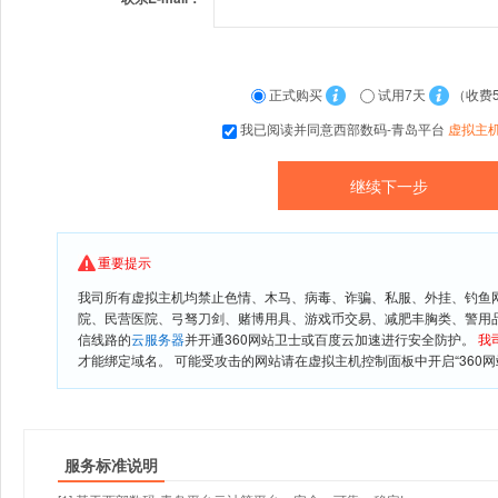
正式购买
试用7天
（收费
我已阅读并同意西部数码-青岛平台
虚拟主
重要提示
我司所有虚拟主机均禁止色情、木马、病毒、诈骗、私服、外挂、钓鱼
院、民营医院、弓驽刀剑、赌博用具、游戏币交易、减肥丰胸类、警用
信线路的
云服务器
并开通360网站卫士或百度云加速进行安全防护。
我
才能绑定域名。 可能受攻击的网站请在虚拟主机控制面板中开启“360网
服务标准说明