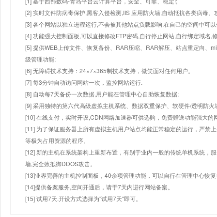
[1] 基于西部数码-青岛平台云计算平台，安全、可靠、稳定!;
[2] 实时文件防病毒保护,黑客入侵检测,IIS 应用防火墙,自动抵抗各类病毒、
[3] 各个网站以独立进程运行,不会被其他站点负载影响,在自己的空间中可以使用
[4] 功能强大控制面板,可以直接修改FTP密码,自行停止网站,自行绑定域名,
[5] 提供WEB上传文件、恢复备份、RAR压缩、RAR解压、站点重定向
级管理功能;
[6] 无障碍技术支持：24×7×365制技术支持，微笑面对任何用户。
[7] 每3分钟自动访问网站一次，监控网站运行.
[8] 自动每7天备份一次数据,用户能在管理中心自助恢复数据;
[9] 采用独特的第六代高级虚拟主机系统、数据双重保护、软硬件/透明防火
[10] 在线支付，实时开设,CDN网络加速器可供选购，免费赠送功能强大
[11] 为了保证服务器上所有虚拟主机用户站点均能正常稳定的运行，严禁上
等极为占用资源的程序。
[12] 新的主机在系统架构上重新布置，有别于业内一般的传统单机系统，
墙,完全效抵御DDOS攻击。
[13]业界完善的主机控制面板，40余项管理功能，可以自行在管理中心恢
[14]提供备案服务,空间开通后，请于7天内进行网站备案。
[15] 试用7天.开设方式选择为"试用7天"即可。