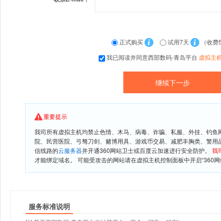
正式购买
试用7天
（收费
我已阅读并同意西部数码-青岛平台
虚拟主
重要提示
我司所有虚拟主机均禁止色情、木马、病毒、诈骗、私服、外挂、钓鱼
院、民营医院、弓驽刀剑、赌博用具、游戏币交易、减肥丰胸类、警用
信线路的
云服务器
并开通360网站卫士或百度云加速进行安全防护。
我
才能绑定域名。 可能受攻击的网站请在虚拟主机控制面板中开启“360网
服务标准说明