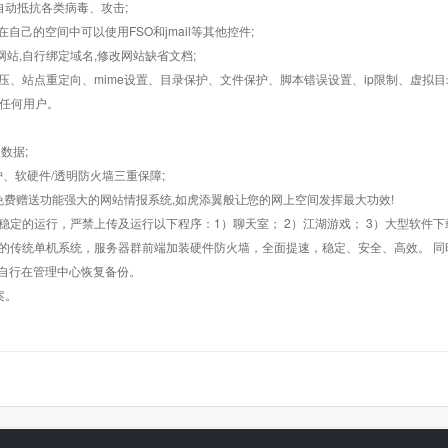
墙,自动抵抗各类病毒、攻击;
在自己的空间中可以使用FSO和jmail等其他控件;
止网站,自行绑定域名,修改网站缺省文档;
AR解压、站点重定向、mime设置、目录保护、文件保护、脚本错误设置、ip限制、虚拟
对任何用户。
数据;
护、软硬件/透明防火墙三重保障;
购，免费赠送功能强大的网站情报系统,如虎添翼般让您的网上空间发挥最大功效!
常稳定的运行，严禁上传及运行以下程序：1）聊天室； 2）江湖游戏； 3）大型软件下
般的传统单机系统，服务器群前端加装硬件防火墙，全面提速，稳定、安全、高效。 同时
以自行在管理中心恢复备份。
案。