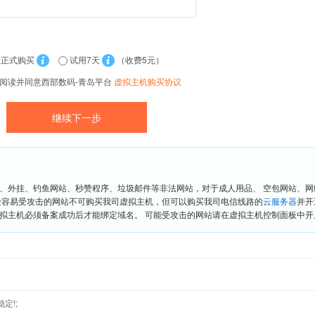
正式购买
试用7天
（收费5元）
阅读并同意西部数码-青岛平台
虚拟主机购买协议
、外挂、钓鱼网站、秒赞程序、垃圾邮件等非法网站，对于成人用品、 空包网站、
险容易受攻击的网站不可购买我司虚拟主机，但可以购买我司电信线路的
云服务器
并开
拟主机必须备案成功后才能绑定域名。 可能受攻击的网站请在虚拟主机控制面板中开启“
定!;