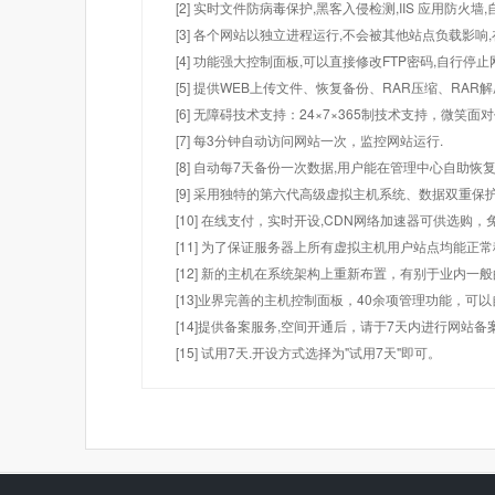
[2] 实时文件防病毒保护,黑客入侵检测,IIS 应用防火
[3] 各个网站以独立进程运行,不会被其他站点负载影响,
[4] 功能强大控制面板,可以直接修改FTP密码,自行停
[5] 提供WEB上传文件、恢复备份、RAR压缩、R
[6] 无障碍技术支持：24×7×365制技术支持，微笑面
[7] 每3分钟自动访问网站一次，监控网站运行.
[8] 自动每7天备份一次数据,用户能在管理中心自助恢复
[9] 采用独特的第六代高级虚拟主机系统、数据双重保
[10] 在线支付，实时开设,CDN网络加速器可供选
[11] 为了保证服务器上所有虚拟主机用户站点均能正
[12] 新的主机在系统架构上重新布置，有别于业内一
[13]业界完善的主机控制面板，40余项管理功能，可
[14]提供备案服务,空间开通后，请于7天内进行网站备
[15] 试用7天.开设方式选择为"试用7天"即可。