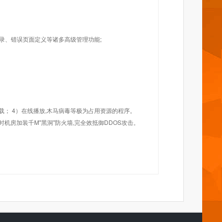
目录、错误页面定义等诸多高级管理功能;
载； 4）在线播放,木马病毒等极为占用资源的程序。
机房加装千M"黑洞"防火墙,完全效抵御DDOS攻击。