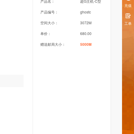
产品名：
超G主机-C型
充值
产品编号：
ghostc
空间大小：
3072M
工单
单价：
680.00
赠送邮局大小：
5000M