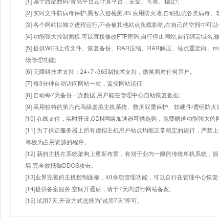
[1] 基于西部数码-青岛平台云计算平台，安全、可靠、稳定!;
[2] 实时文件防病毒保护,黑客入侵检测,IIS 应用防火墙,自动抵抗各类病毒、
[3] 各个网站以独立进程运行,不会被其他站点负载影响,在自己的空间中可以使用
[4] 功能强大控制面板,可以直接修改FTP密码,自行停止网站,自行绑定域名,
[5] 提供WEB上传文件、恢复备份、RAR压缩、RAR解压、站点重定向
级管理功能;
[6] 无障碍技术支持：24×7×365制技术支持，微笑面对任何用户。
[7] 每3分钟自动访问网站一次，监控网站运行.
[8] 自动每7天备份一次数据,用户能在管理中心自助恢复数据;
[9] 采用独特的第六代高级虚拟主机系统、数据双重保护、软硬件/透明防火
[10] 在线支付，实时开设,CDN网络加速器可供选购，免费赠送功能强大
[11] 为了保证服务器上所有虚拟主机用户站点均能正常稳定的运行，严禁上
等极为占用资源的程序。
[12] 新的主机在系统架构上重新布置，有别于业内一般的传统单机系统，
墙,完全效抵御DDOS攻击。
[13]业界完善的主机控制面板，40余项管理功能，可以自行在管理中心恢
[14]提供备案服务,空间开通后，请于7天内进行网站备案。
[15] 试用7天.开设方式选择为"试用7天"即可。