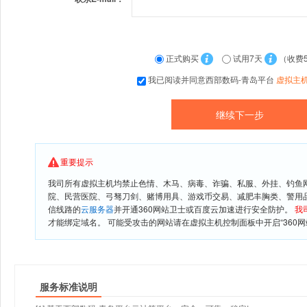
正式购买
试用7天
（收费
我已阅读并同意西部数码-青岛平台
虚拟主
重要提示
我司所有虚拟主机均禁止色情、木马、病毒、诈骗、私服、外挂、钓鱼
院、民营医院、弓驽刀剑、赌博用具、游戏币交易、减肥丰胸类、警用
信线路的
云服务器
并开通360网站卫士或百度云加速进行安全防护。
我
才能绑定域名。 可能受攻击的网站请在虚拟主机控制面板中开启“360网
服务标准说明