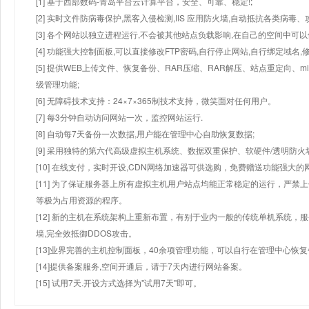
[1] 基于西部数码-青岛平台云计算平台，安全、可靠、稳定!;
[2] 实时文件防病毒保护,黑客入侵检测,IIS 应用防火墙,自动抵抗各类病毒、
[3] 各个网站以独立进程运行,不会被其他站点负载影响,在自己的空间中可以使用
[4] 功能强大控制面板,可以直接修改FTP密码,自行停止网站,自行绑定域名,
[5] 提供WEB上传文件、恢复备份、RAR压缩、RAR解压、站点重定向
级管理功能;
[6] 无障碍技术支持：24×7×365制技术支持，微笑面对任何用户。
[7] 每3分钟自动访问网站一次，监控网站运行.
[8] 自动每7天备份一次数据,用户能在管理中心自助恢复数据;
[9] 采用独特的第六代高级虚拟主机系统、数据双重保护、软硬件/透明防火
[10] 在线支付，实时开设,CDN网络加速器可供选购，免费赠送功能强大
[11] 为了保证服务器上所有虚拟主机用户站点均能正常稳定的运行，严禁上
等极为占用资源的程序。
[12] 新的主机在系统架构上重新布置，有别于业内一般的传统单机系统，
墙,完全效抵御DDOS攻击。
[13]业界完善的主机控制面板，40余项管理功能，可以自行在管理中心恢
[14]提供备案服务,空间开通后，请于7天内进行网站备案。
[15] 试用7天.开设方式选择为"试用7天"即可。