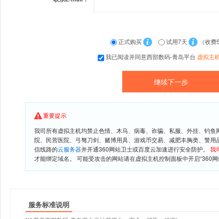
正式购买
试用7天
（收费
我已阅读并同意西部数码-青岛平台
虚拟主
重要提示
我司所有虚拟主机均禁止色情、木马、病毒、诈骗、私服、外挂、钓鱼
院、民营医院、弓驽刀剑、赌博用具、游戏币交易、减肥丰胸类、警用
信线路的
云服务器
并开通360网站卫士或百度云加速进行安全防护。
我
才能绑定域名。 可能受攻击的网站请在虚拟主机控制面板中开启“360网
服务标准说明