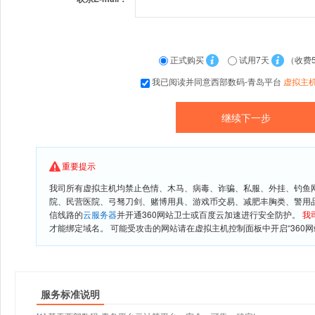
正式购买
试用7天
（收费
我已阅读并同意西部数码-青岛平台
虚拟主
重要提示
我司所有虚拟主机均禁止色情、木马、病毒、诈骗、私服、外挂、钓鱼
院、民营医院、弓驽刀剑、赌博用具、游戏币交易、减肥丰胸类、警用
信线路的
云服务器
并开通360网站卫士或百度云加速进行安全防护。
我
才能绑定域名。 可能受攻击的网站请在虚拟主机控制面板中开启“360网
服务标准说明