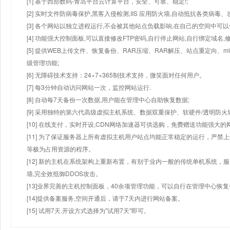
[1] 基于西部数码-青岛平台云计算平台，安全、可靠、稳定!;
[2] 实时文件防病毒保护,黑客入侵检测,IIS 应用防火墙,自动抵抗各类病毒、
[3] 各个网站以独立进程运行,不会被其他站点负载影响,在自己的空间中可以使用
[4] 功能强大控制面板,可以直接修改FTP密码,自行停止网站,自行绑定域名,
[5] 提供WEB上传文件、恢复备份、RAR压缩、RAR解压、站点重定向
级管理功能;
[6] 无障碍技术支持：24×7×365制技术支持，微笑面对任何用户。
[7] 每3分钟自动访问网站一次，监控网站运行.
[8] 自动每7天备份一次数据,用户能在管理中心自助恢复数据;
[9] 采用独特的第六代高级虚拟主机系统、数据双重保护、软硬件/透明防火
[10] 在线支付，实时开设,CDN网络加速器可供选购，免费赠送功能强大
[11] 为了保证服务器上所有虚拟主机用户站点均能正常稳定的运行，严禁上
等极为占用资源的程序。
[12] 新的主机在系统架构上重新布置，有别于业内一般的传统单机系统，
墙,完全效抵御DDOS攻击。
[13]业界完善的主机控制面板，40余项管理功能，可以自行在管理中心恢
[14]提供备案服务,空间开通后，请于7天内进行网站备案。
[15] 试用7天.开设方式选择为"试用7天"即可。