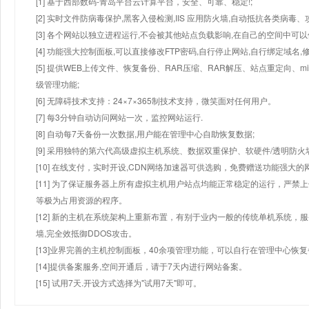
[1] 基于西部数码-青岛平台云计算平台，安全、可靠、稳定!;
[2] 实时文件防病毒保护,黑客入侵检测,IIS 应用防火墙,自动抵抗各类病毒、
[3] 各个网站以独立进程运行,不会被其他站点负载影响,在自己的空间中可以使用
[4] 功能强大控制面板,可以直接修改FTP密码,自行停止网站,自行绑定域名,
[5] 提供WEB上传文件、恢复备份、RAR压缩、RAR解压、站点重定向
级管理功能;
[6] 无障碍技术支持：24×7×365制技术支持，微笑面对任何用户。
[7] 每3分钟自动访问网站一次，监控网站运行.
[8] 自动每7天备份一次数据,用户能在管理中心自助恢复数据;
[9] 采用独特的第六代高级虚拟主机系统、数据双重保护、软硬件/透明防火
[10] 在线支付，实时开设,CDN网络加速器可供选购，免费赠送功能强大
[11] 为了保证服务器上所有虚拟主机用户站点均能正常稳定的运行，严禁上
等极为占用资源的程序。
[12] 新的主机在系统架构上重新布置，有别于业内一般的传统单机系统，
墙,完全效抵御DDOS攻击。
[13]业界完善的主机控制面板，40余项管理功能，可以自行在管理中心恢
[14]提供备案服务,空间开通后，请于7天内进行网站备案。
[15] 试用7天.开设方式选择为"试用7天"即可。