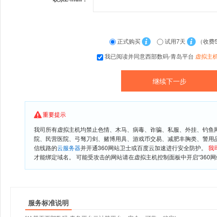
正式购买
试用7天
（收费
我已阅读并同意西部数码-青岛平台
虚拟主
重要提示
我司所有虚拟主机均禁止色情、木马、病毒、诈骗、私服、外挂、钓鱼
院、民营医院、弓驽刀剑、赌博用具、游戏币交易、减肥丰胸类、警用
信线路的
云服务器
并开通360网站卫士或百度云加速进行安全防护。
我
才能绑定域名。 可能受攻击的网站请在虚拟主机控制面板中开启“360网
服务标准说明