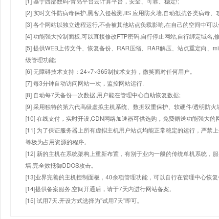
[1] 基于西部数码-青岛平台云计算平台，安全、可靠、稳定!;
[2] 实时文件防病毒保护,黑客入侵检测,IIS 应用防火墙,自动抵抗各类病毒、
[3] 各个网站以独立进程运行,不会被其他站点负载影响,在自己的空间中可以使用
[4] 功能强大控制面板,可以直接修改FTP密码,自行停止网站,自行绑定域名,
[5] 提供WEB上传文件、恢复备份、RAR压缩、RAR解压、站点重定向
级管理功能;
[6] 无障碍技术支持：24×7×365制技术支持，微笑面对任何用户。
[7] 每3分钟自动访问网站一次，监控网站运行.
[8] 自动每7天备份一次数据,用户能在管理中心自助恢复数据;
[9] 采用独特的第六代高级虚拟主机系统、数据双重保护、软硬件/透明防火
[10] 在线支付，实时开设,CDN网络加速器可供选购，免费赠送功能强大
[11] 为了保证服务器上所有虚拟主机用户站点均能正常稳定的运行，严禁上
等极为占用资源的程序。
[12] 新的主机在系统架构上重新布置，有别于业内一般的传统单机系统，
墙,完全效抵御DDOS攻击。
[13]业界完善的主机控制面板，40余项管理功能，可以自行在管理中心恢
[14]提供备案服务,空间开通后，请于7天内进行网站备案。
[15] 试用7天.开设方式选择为"试用7天"即可。