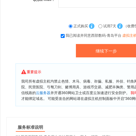
正式购买
试用7天
（收费
我已阅读并同意西部数码-青岛平台
虚拟主
重要提示
我司所有虚拟主机均禁止色情、木马、病毒、诈骗、私服、外挂、钓鱼
院、民营医院、弓驽刀剑、赌博用具、游戏币交易、减肥丰胸类、警用
信线路的
云服务器
并开通360网站卫士或百度云加速进行安全防护。
我
才能绑定域名。 可能受攻击的网站请在虚拟主机控制面板中开启“360网
服务标准说明