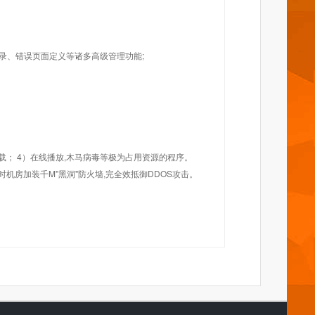
目录、错误页面定义等诸多高级管理功能;
载； 4）在线播放,木马病毒等极为占用资源的程序。
机房加装千M"黑洞"防火墙,完全效抵御DDOS攻击。