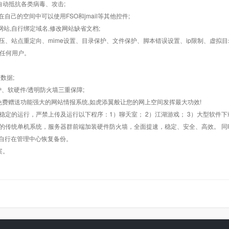
墙,自动抵抗各类病毒、攻击;
在自己的空间中可以使用FSO和jmail等其他控件;
止网站,自行绑定域名,修改网站缺省文档;
AR解压、站点重定向、mime设置、目录保护、文件保护、脚本错误设置、ip限制、虚拟
对任何用户。
数据;
护、软硬件/透明防火墙三重保障;
购，免费赠送功能强大的网站情报系统,如虎添翼般让您的网上空间发挥最大功效!
常稳定的运行，严禁上传及运行以下程序：1）聊天室； 2）江湖游戏； 3）大型软件下
般的传统单机系统，服务器群前端加装硬件防火墙，全面提速，稳定、安全、高效。 同时
以自行在管理中心恢复备份。
案。