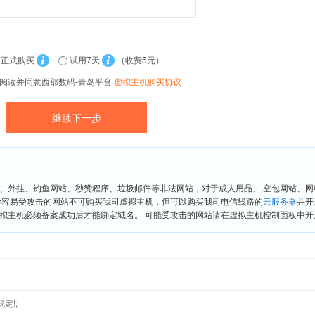
正式购买
试用7天
（收费5元）
阅读并同意西部数码-青岛平台
虚拟主机购买协议
、外挂、钓鱼网站、秒赞程序、垃圾邮件等非法网站，对于成人用品、 空包网站、
险容易受攻击的网站不可购买我司虚拟主机，但可以购买我司电信线路的
云服务器
并开
拟主机必须备案成功后才能绑定域名。 可能受攻击的网站请在虚拟主机控制面板中开启“
定!;