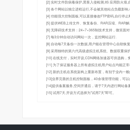
[2] 实时文件防病毒保护,黑客入侵检测,IIS 应用防火
[3] 各个网站以独立进程运行,不会被其他站点负载影响,
[4] 功能强大控制面板,可以直接修改FTP密码,自行停
[5] 提供WEB上传文件、恢复备份、RAR压缩、R
[6] 无障碍技术支持：24×7×365制技术支持，微笑面
[7] 每3分钟自动访问网站一次，监控网站运行.
[8] 自动每7天备份一次数据,用户能在管理中心自助恢复
[9] 采用独特的第六代高级虚拟主机系统、数据双重保
[10] 在线支付，实时开设,CDN网络加速器可供选
[11] 为了保证服务器上所有虚拟主机用户站点均能正
[12] 新的主机在系统架构上重新布置，有别于业内一
[13]业界完善的主机控制面板，40余项管理功能，可
[14]提供备案服务,空间开通后，请于7天内进行网站备
[15] 试用7天.开设方式选择为"试用7天"即可。