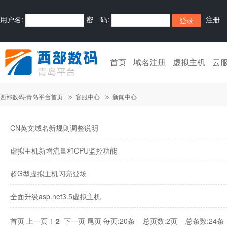
用户名:
密 码:
注册
首页
域名注册
虚拟主机
云
西部数码-青岛平台首页
客服中心
新闻中心
CN英文域名新规则调整说明
虚拟主机新增流量和CPU监控功能
超G型虚拟主机闪亮登场
全面升级asp.net3.5虚拟主机
首页
上一页
1
2
下一页
尾页
每页:20条 总页数:2页 总条数:24